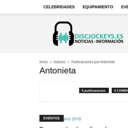
CELEBRIDADES
EQUIPAMIENTO
EV
Discjockeys
–
Noticias
e
información
Inicio
Autores
Publicaciones por Antonieta
Antonieta
6 publicaciones
0 COME
EVENTOS