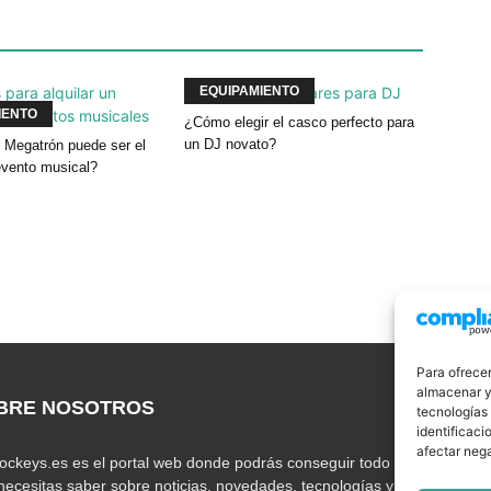
EQUIPAMIENTO
IENTO
¿Cómo elegir el casco perfecto para
un DJ novato?
 Megatrón puede ser el
evento musical?
Para ofrecer
almacenar y/
BRE NOSOTROS
S
tecnologías
identificaci
afectar nega
jockeys.es es el portal web donde podrás conseguir todo lo
necesitas saber sobre noticias, novedades, tecnologías y