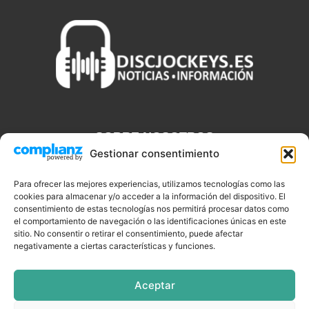
SOBRE NOSOTROS
Gestionar consentimiento
Discjockeys.es es el portal web donde podrás conseguir todo lo
que necesitas saber sobre noticias, novedades, tecnologías y
Para ofrecer las mejores experiencias, utilizamos tecnologías como las
aplicaciones que te ayudaran a ser un mejor Djs.
cookies para almacenar y/o acceder a la información del dispositivo. El
consentimiento de estas tecnologías nos permitirá procesar datos como
el comportamiento de navegación o las identificaciones únicas en este
sitio. No consentir o retirar el consentimiento, puede afectar
negativamente a ciertas características y funciones.
SÍGUENOS
Aceptar