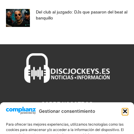
Del club al juzgado: DJs que pasaron del beat al
banquillo
SOBRE NOSOTROS
Gestionar consentimiento
Discjockeys.es es el portal web donde podrás conseguir todo lo
que necesitas saber sobre noticias, novedades, tecnologías y
Para ofrecer las mejores experiencias, utilizamos tecnologías como las
cookies para almacenar y/o acceder a la información del dispositivo. El
aplicaciones que te ayudaran a ser un mejor Djs.