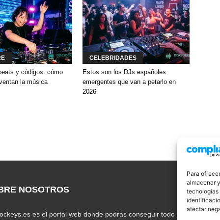
RE
CELEBRIDADES
eats y códigos: cómo
Estos son los DJs españoles
nventan la música
emergentes que van a petarlo en
2026
Para ofrecer
almacenar y/
BRE NOSOTROS
S
tecnologías
identificaci
afectar nega
jockeys.es es el portal web donde podrás conseguir todo lo