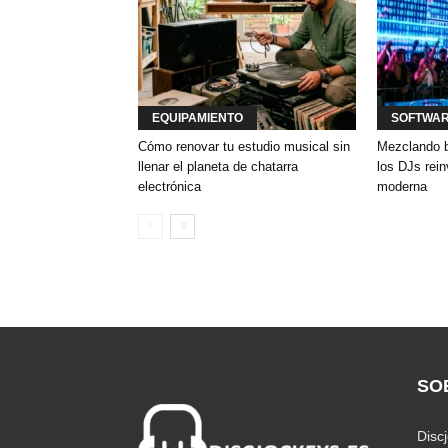
EQUIPAMIENTO
SOFTWA
Cómo renovar tu estudio musical sin
Mezclando b
llenar el planeta de chatarra
los DJs rei
electrónica
moderna
SO
Disc