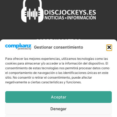
SOBRE NOSOTROS
Gestionar consentimiento
Discjockeys.es es el portal web donde podrás conseguir todo lo
que necesitas saber sobre noticias, novedades, tecnologías y
Para ofrecer las mejores experiencias, utilizamos tecnologías como las
cookies para almacenar y/o acceder a la información del dispositivo. El
aplicaciones que te ayudaran a ser un mejor Djs.
consentimiento de estas tecnologías nos permitirá procesar datos como
el comportamiento de navegación o las identificaciones únicas en este
sitio. No consentir o retirar el consentimiento, puede afectar
negativamente a ciertas características y funciones.
SÍGUENOS
Aceptar
Denegar