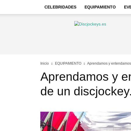
CELEBRIDADES
EQUIPAMIENTO
EV
Discjockeys
–
Noticias
e
información
Inicio
EQUIPAMIENTO
Aprendamos y entendamos la
Aprendamos y en
de un discjockey.