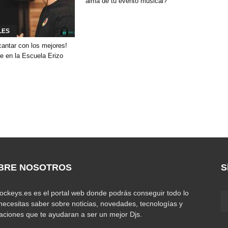
alma de tu evento musical?
LES
cantar con los mejores!
e en la Escuela Erizo
BRE NOSOTROS
S
jockeys.es es el portal web donde podrás conseguir todo lo
necesitas saber sobre noticias, novedades, tecnologías y
caciones que te ayudaran a ser un mejor Djs.