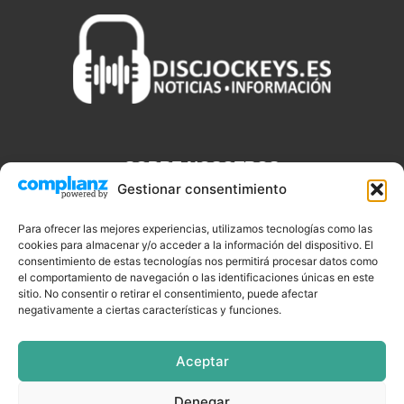
SOBRE NOSOTROS
Gestionar consentimiento
Discjockeys.es es el portal web donde podrás conseguir todo lo
que necesitas saber sobre noticias, novedades, tecnologías y
Para ofrecer las mejores experiencias, utilizamos tecnologías como las
aplicaciones que te ayudaran a ser un mejor Djs.
cookies para almacenar y/o acceder a la información del dispositivo. El
consentimiento de estas tecnologías nos permitirá procesar datos como
el comportamiento de navegación o las identificaciones únicas en este
sitio. No consentir o retirar el consentimiento, puede afectar
negativamente a ciertas características y funciones.
SÍGUENOS
Aceptar
Denegar