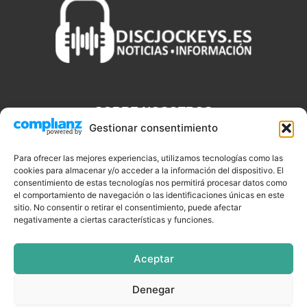
SOBRE NOSOTROS
Gestionar consentimiento
Discjockeys.es es el portal web donde podrás conseguir todo lo
que necesitas saber sobre noticias, novedades, tecnologías y
Para ofrecer las mejores experiencias, utilizamos tecnologías como las
aplicaciones que te ayudaran a ser un mejor Djs.
cookies para almacenar y/o acceder a la información del dispositivo. El
consentimiento de estas tecnologías nos permitirá procesar datos como
el comportamiento de navegación o las identificaciones únicas en este
sitio. No consentir o retirar el consentimiento, puede afectar
negativamente a ciertas características y funciones.
SÍGUENOS
Aceptar
Denegar