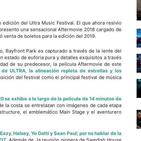
th edición del Ultra Music Festival. El que ahora resivio
l presento una sensacional Aftermovie 2018 cargado de
 venta de boletos para la edición del 2019.
, Bayfront Park es capturado a través de la lente del
 estado de euforia pura y detalles exquisitos a través
dad de su predecesor, la película Aftermovie de este
e ULTRA, la alineación repleta de estrellas y los
osición del festival como el principal festival de música
se exhibe a lo largo de la película de 14 minutos de
e la costa se entrelazan con imágenes de cada etapa
structure, el emblemático Main Stage y el aventurero
Eazy, Halsey, Yo Gotti y Sean Paul; por no hablar de la
OT.
Además de la reunión pionera de Swedish House