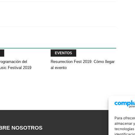
Twitter
WhatsApp
Linkedin
EVENTOS
rogramación del
Resurrection Fest 2019: Cómo llegar
usic Festival 2019
al evento
Para ofrecer
almacenar y/
BRE NOSOTROS
S
tecnologías
identificaci