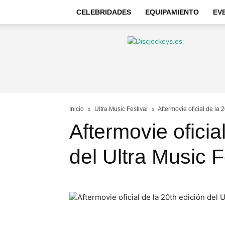
CELEBRIDADES
EQUIPAMIENTO
EV
Discjockeys
–
Noticias
e
información
Inicio
Ultra Music Festival
Aftermovie oficial de la 
Aftermovie oficia
del Ultra Music F