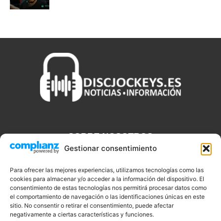
SOBRE NOSOTROS
Gestionar consentimiento
Discjockeys.es es el portal web donde podrás conseguir todo lo
que necesitas saber sobre noticias, novedades, tecnologías y
Para ofrecer las mejores experiencias, utilizamos tecnologías como las
aplicaciones que te ayudaran a ser un mejor Djs.
cookies para almacenar y/o acceder a la información del dispositivo. El
consentimiento de estas tecnologías nos permitirá procesar datos como
el comportamiento de navegación o las identificaciones únicas en este
sitio. No consentir o retirar el consentimiento, puede afectar
negativamente a ciertas características y funciones.
SÍGUENOS