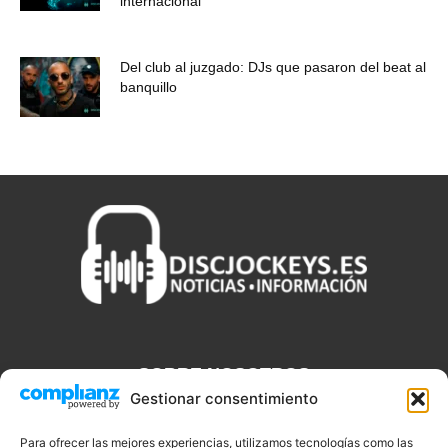
internacional
Del club al juzgado: DJs que pasaron del beat al
banquillo
SOBRE NOSOTROS
Gestionar consentimiento
Discjockeys.es es el portal web donde podrás conseguir todo lo
que necesitas saber sobre noticias, novedades, tecnologías y
Para ofrecer las mejores experiencias, utilizamos tecnologías como las