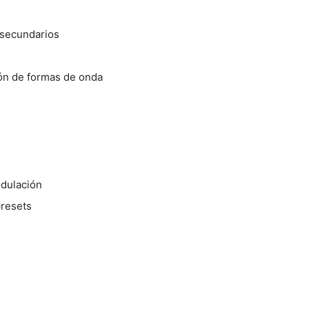
 secundarios
ión de formas de onda
odulación
presets