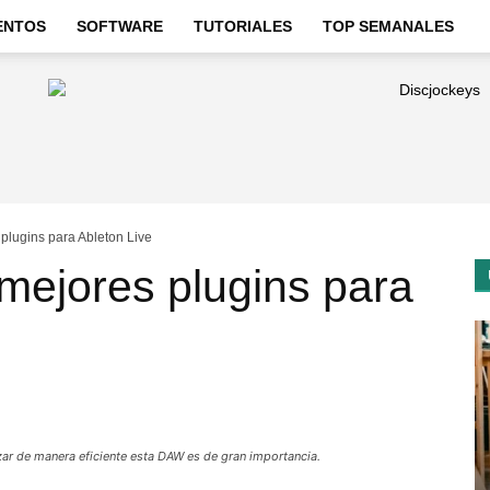
ENTOS
SOFTWARE
TUTORIALES
TOP SEMANALES
plugins para Ableton Live
mejores plugins para
lizar de manera eficiente esta DAW es de gran importancia.