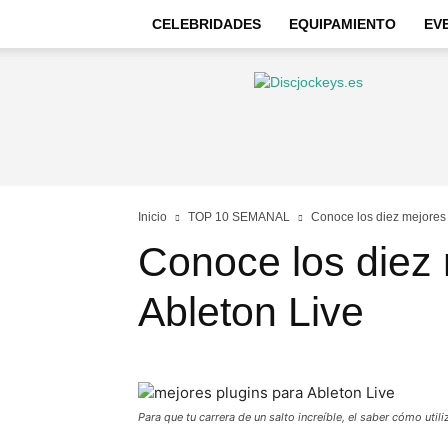
CELEBRIDADES
EQUIPAMIENTO
EV
Discjockeys
–
Noticias
e
información
Inicio
TOP 10 SEMANAL
Conoce los diez mejores 
Conoce los diez 
Ableton Live
Para que tu carrera de un salto increíble, el saber cómo uti