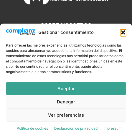
SOBRE NOSOTROS
Gestionar consentimiento
Discjockeys.es es el portal web donde podrás conseguir todo lo
que necesitas saber sobre noticias, novedades, tecnologías y
Para ofrecer las mejores experiencias, utilizamos tecnologías como las
cookies para almacenar y/o acceder a la información del dispositivo. El
aplicaciones que te ayudaran a ser un mejor Djs.
consentimiento de estas tecnologías nos permitirá procesar datos como
el comportamiento de navegación o las identificaciones únicas en este
sitio. No consentir o retirar el consentimiento, puede afectar
negativamente a ciertas características y funciones.
SÍGUENOS
Aceptar
Denegar
CELEBRIDADES
EQUIPAMIENTO
EVENTOS
SOFTWARE
Ver preferencias
TUTORIALES
TOP SEMANALES
Política de cookies
Declaración de privacidad
Impressum
© DISCJOCKEYS.ES - ¡Todo lo un Dj necesitar saber!