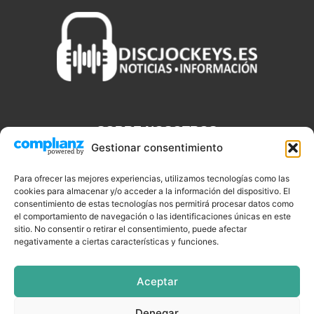
SOBRE NOSOTROS
Gestionar consentimiento
Discjockeys.es es el portal web donde podrás conseguir todo lo
que necesitas saber sobre noticias, novedades, tecnologías y
Para ofrecer las mejores experiencias, utilizamos tecnologías como las
aplicaciones que te ayudaran a ser un mejor Djs.
cookies para almacenar y/o acceder a la información del dispositivo. El
consentimiento de estas tecnologías nos permitirá procesar datos como
el comportamiento de navegación o las identificaciones únicas en este
sitio. No consentir o retirar el consentimiento, puede afectar
negativamente a ciertas características y funciones.
SÍGUENOS
Aceptar
Denegar