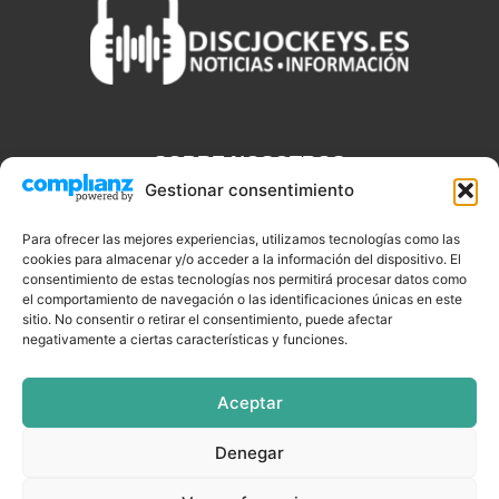
SOBRE NOSOTROS
Gestionar consentimiento
Discjockeys.es es el portal web donde podrás conseguir todo lo
que necesitas saber sobre noticias, novedades, tecnologías y
Para ofrecer las mejores experiencias, utilizamos tecnologías como las
cookies para almacenar y/o acceder a la información del dispositivo. El
aplicaciones que te ayudaran a ser un mejor Djs.
consentimiento de estas tecnologías nos permitirá procesar datos como
el comportamiento de navegación o las identificaciones únicas en este
sitio. No consentir o retirar el consentimiento, puede afectar
negativamente a ciertas características y funciones.
SÍGUENOS
Aceptar
Denegar
CELEBRIDADES
EQUIPAMIENTO
EVENTOS
SOFTWARE