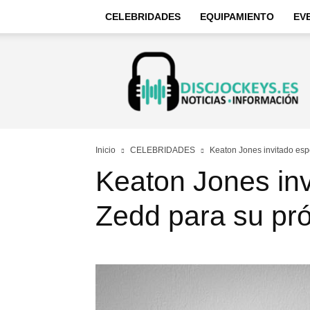
CELEBRIDADES
EQUIPAMIENTO
EV
Discjockeys
–
Noticias
e
información
Inicio
CELEBRIDADES
Keaton Jones invitado esp
Keaton Jones inv
Zedd para su pró