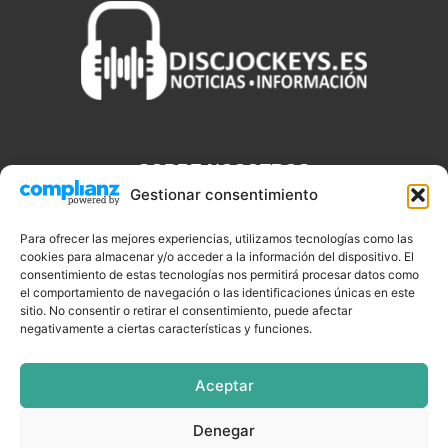
SOBRE NOSOTROS
Gestionar consentimiento
Discjockeys.es es el portal web donde podrás conseguir todo lo
que necesitas saber sobre noticias, novedades, tecnologías y
Para ofrecer las mejores experiencias, utilizamos tecnologías como las
cookies para almacenar y/o acceder a la información del dispositivo. El
aplicaciones que te ayudaran a ser un mejor Djs.
consentimiento de estas tecnologías nos permitirá procesar datos como
el comportamiento de navegación o las identificaciones únicas en este
sitio. No consentir o retirar el consentimiento, puede afectar
negativamente a ciertas características y funciones.
SÍGUENOS
Aceptar
Denegar