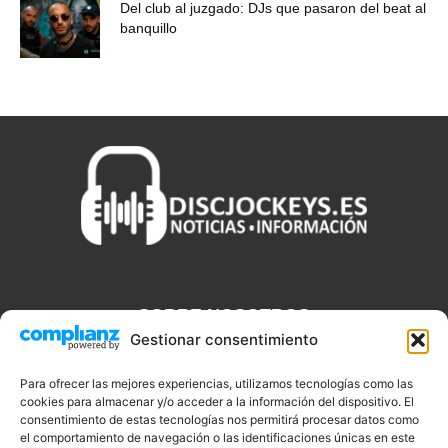
Del club al juzgado: DJs que pasaron del beat al
banquillo
SOBRE NOSOTROS
Gestionar consentimiento
Discjockeys.es es el portal web donde podrás conseguir todo lo
que necesitas saber sobre noticias, novedades, tecnologías y
Para ofrecer las mejores experiencias, utilizamos tecnologías como las
cookies para almacenar y/o acceder a la información del dispositivo. El
aplicaciones que te ayudaran a ser un mejor Djs.
consentimiento de estas tecnologías nos permitirá procesar datos como
el comportamiento de navegación o las identificaciones únicas en este