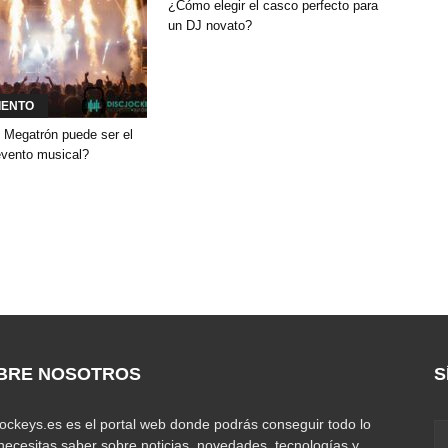
¿Cómo elegir el casco perfecto para
un DJ novato?
IENTO
 Megatrón puede ser el
evento musical?
BRE NOSOTROS
S
jockeys.es es el portal web donde podrás conseguir todo lo
necesitas saber sobre noticias, novedades, tecnologías y