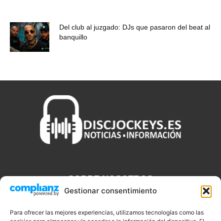
Del club al juzgado: DJs que pasaron del beat al
banquillo
SOBRE NOSOTROS
Gestionar consentimiento
Discjockeys.es es el portal web donde podrás conseguir todo lo
que necesitas saber sobre noticias, novedades, tecnologías y
Para ofrecer las mejores experiencias, utilizamos tecnologías como las