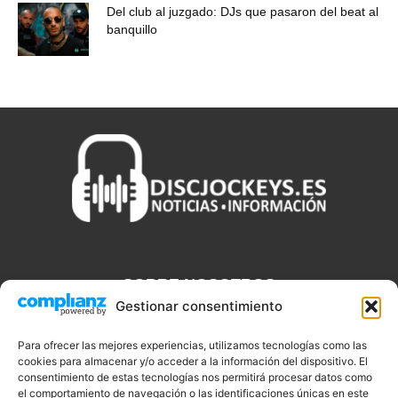
Del club al juzgado: DJs que pasaron del beat al
banquillo
SOBRE NOSOTROS
Gestionar consentimiento
Discjockeys.es es el portal web donde podrás conseguir todo lo
que necesitas saber sobre noticias, novedades, tecnologías y
Para ofrecer las mejores experiencias, utilizamos tecnologías como las
cookies para almacenar y/o acceder a la información del dispositivo. El
aplicaciones que te ayudaran a ser un mejor Djs.
consentimiento de estas tecnologías nos permitirá procesar datos como
el comportamiento de navegación o las identificaciones únicas en este