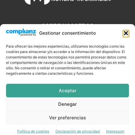
SOBRE NOSOTROS
Gestionar consentimiento
Discjockeys.es es el portal web donde podrás conseguir todo lo
que necesitas saber sobre noticias, novedades, tecnologías y
Para ofrecer las mejores experiencias, utilizamos tecnologías como las
aplicaciones que te ayudaran a ser un mejor Djs.
cookies para almacenar y/o acceder a la información del dispositivo. El
consentimiento de estas tecnologías nos permitirá procesar datos como
el comportamiento de navegación o las identificaciones únicas en este
sitio. No consentir o retirar el consentimiento, puede afectar
negativamente a ciertas características y funciones.
SÍGUENOS
Aceptar
Denegar
CELEBRIDADES
EQUIPAMIENTO
EVENTOS
SOFTWARE
Ver preferencias
TUTORIALES
TOP SEMANALES
Política de cookies
Declaración de privacidad
Impressum
© DISCJOCKEYS.ES - ¡Todo lo un Dj necesitar saber!