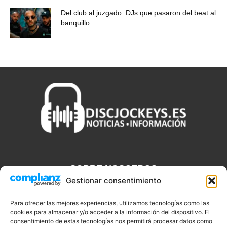
Del club al juzgado: DJs que pasaron del beat al
banquillo
SOBRE NOSOTROS
Gestionar consentimiento
Discjockeys.es es el portal web donde podrás conseguir todo lo
que necesitas saber sobre noticias, novedades, tecnologías y
Para ofrecer las mejores experiencias, utilizamos tecnologías como las
cookies para almacenar y/o acceder a la información del dispositivo. El
aplicaciones que te ayudaran a ser un mejor Djs.
consentimiento de estas tecnologías nos permitirá procesar datos como