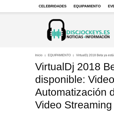
CELEBRIDADES
EQUIPAMIENTO
EV
Discjockeys
–
Noticias
e
información
Inicio
EQUIPAMIENTO
VirtualDj 2018 Beta ya está
VirtualDj 2018 B
disponible: Vide
Automatización d
Video Streaming