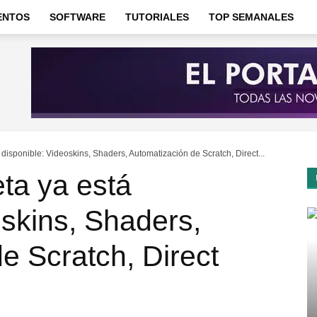
ENTOS
SOFTWARE
TUTORIALES
TOP SEMANALES
 disponible: Videoskins, Shaders, Automatización de Scratch, Direct...
eta ya está
oskins, Shaders,
e Scratch, Direct