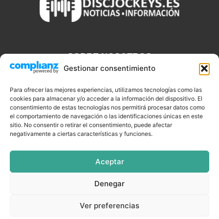
SOBRE NOSOTROS
Gestionar consentimiento
Discjockeys.es es el portal web donde podrás conseguir todo lo
que necesitas saber sobre noticias, novedades, tecnologías y
Para ofrecer las mejores experiencias, utilizamos tecnologías como las
cookies para almacenar y/o acceder a la información del dispositivo. El
aplicaciones que te ayudaran a ser un mejor Djs.
consentimiento de estas tecnologías nos permitirá procesar datos como
el comportamiento de navegación o las identificaciones únicas en este
sitio. No consentir o retirar el consentimiento, puede afectar
negativamente a ciertas características y funciones.
SÍGUENOS
Aceptar
Denegar
CELEBRIDADES
EQUIPAMIENTO
EVENTOS
SOFTWARE
Ver preferencias
TUTORIALES
TOP SEMANALES