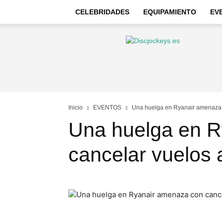
CELEBRIDADES
EQUIPAMIENTO
EV
Discjockeys
–
Noticias
e
información
Inicio
EVENTOS
Una huelga en Ryanair amenaza 
Una huelga en R
cancelar vuelos