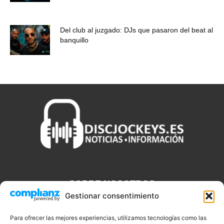
Del club al juzgado: DJs que pasaron del beat al
banquillo
SOBRE NOSOTROS
Gestionar consentimiento
Discjockeys.es es el portal web donde podrás conseguir todo lo
que necesitas saber sobre noticias, novedades, tecnologías y
Para ofrecer las mejores experiencias, utilizamos tecnologías como las