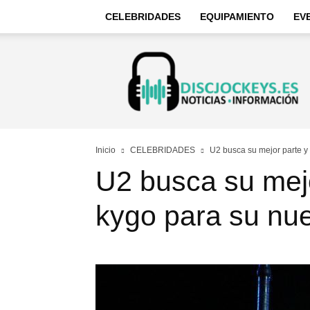
CELEBRIDADES
EQUIPAMIENTO
EV
Discjockeys
–
Noticias
e
información
Inicio
CELEBRIDADES
U2 busca su mejor parte y 
U2 busca su mejo
kygo para su nu