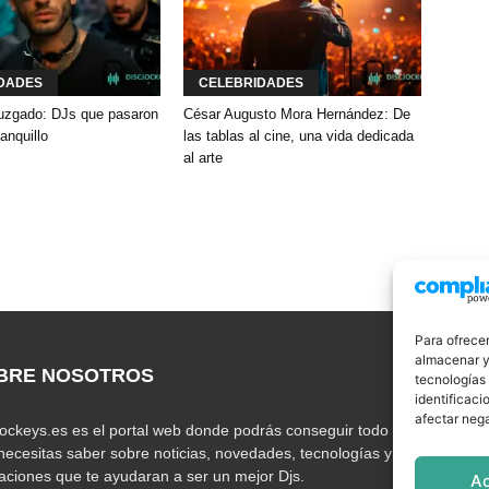
DADES
CELEBRIDADES
 juzgado: DJs que pasaron
César Augusto Mora Hernández: De
banquillo
las tablas al cine, una vida dedicada
al arte
Para ofrecer
almacenar y/
BRE NOSOTROS
S
tecnologías
identificaci
afectar nega
jockeys.es es el portal web donde podrás conseguir todo lo
necesitas saber sobre noticias, novedades, tecnologías y
caciones que te ayudaran a ser un mejor Djs.
A