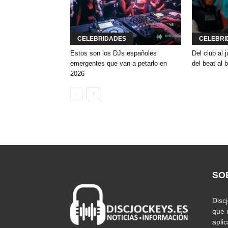
CELEBRIDADES
CELEBRI
Estos son los DJs españoles
Del club al
emergentes que van a petarlo en
del beat al 
2026
SO
Disc
que 
apli