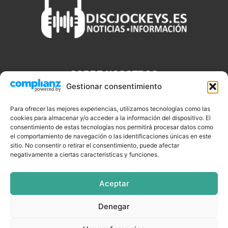
SOBRE NOSOTROS
Gestionar consentimiento
Discjockeys.es es el portal web donde podrás conseguir todo lo
que necesitas saber sobre noticias, novedades, tecnologías y
Para ofrecer las mejores experiencias, utilizamos tecnologías como las
aplicaciones que te ayudaran a ser un mejor Djs.
cookies para almacenar y/o acceder a la información del dispositivo. El
consentimiento de estas tecnologías nos permitirá procesar datos como
el comportamiento de navegación o las identificaciones únicas en este
sitio. No consentir o retirar el consentimiento, puede afectar
negativamente a ciertas características y funciones.
SÍGUENOS
Aceptar
Denegar
CELEBRIDADES
EQUIPAMIENTO
EVENTOS
SOFTWARE