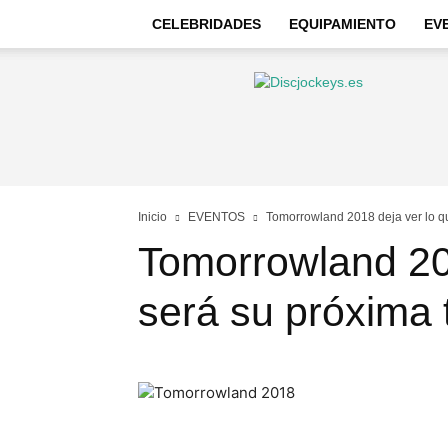
CELEBRIDADES
EQUIPAMIENTO
EV
Discjockeys
–
Noticias
e
información
Inicio
EVENTOS
Tomorrowland 2018 deja ver lo q
Tomorrowland 20
será su próxima 