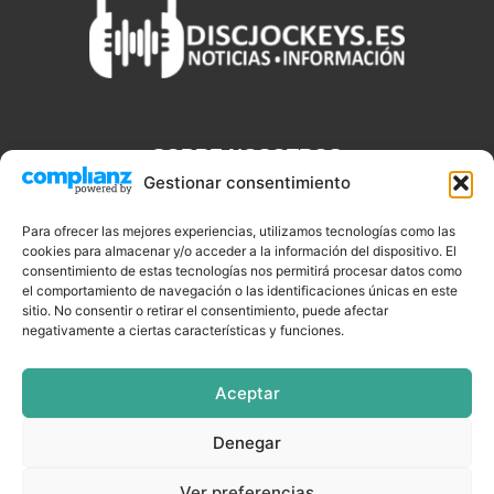
SOBRE NOSOTROS
Gestionar consentimiento
Discjockeys.es es el portal web donde podrás conseguir todo lo
que necesitas saber sobre noticias, novedades, tecnologías y
Para ofrecer las mejores experiencias, utilizamos tecnologías como las
cookies para almacenar y/o acceder a la información del dispositivo. El
aplicaciones que te ayudaran a ser un mejor Djs.
consentimiento de estas tecnologías nos permitirá procesar datos como
el comportamiento de navegación o las identificaciones únicas en este
sitio. No consentir o retirar el consentimiento, puede afectar
negativamente a ciertas características y funciones.
SÍGUENOS
Aceptar
Denegar
CELEBRIDADES
EQUIPAMIENTO
EVENTOS
SOFTWARE
Ver preferencias