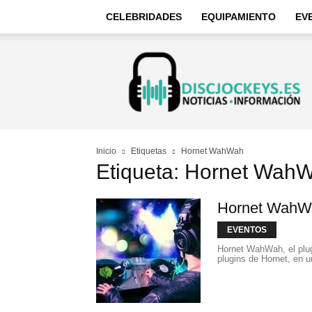
CELEBRIDADES
EQUIPAMIENTO
EV
Discjockeys
–
Noticias
e
información
Inicio
Etiquetas
Hornet WahWah
Etiqueta: Hornet Wah
Hornet WahWa
EVENTOS
Hornet WahWah, el plug
plugins de Hornet, en u