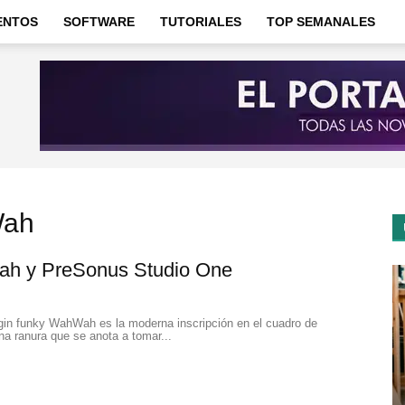
ENTOS
SOFTWARE
TUTORIALES
TOP SEMANALES
Wah
h y PreSonus Studio One
in funky WahWah es la moderna inscripción en el cuadro de
na ranura que se anota a tomar...