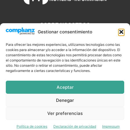
SOBRE NOSOTROS
Gestionar consentimiento
Discjockeys.es es el portal web donde podrás conseguir todo lo
que necesitas saber sobre noticias, novedades, tecnologías y
Para ofrecer las mejores experiencias, utilizamos tecnologías como las
cookies para almacenar y/o acceder a la información del dispositivo. El
aplicaciones que te ayudaran a ser un mejor Djs.
consentimiento de estas tecnologías nos permitirá procesar datos como
el comportamiento de navegación o las identificaciones únicas en este
sitio. No consentir o retirar el consentimiento, puede afectar
negativamente a ciertas características y funciones.
SÍGUENOS
Aceptar
Denegar
CELEBRIDADES
EQUIPAMIENTO
EVENTOS
SOFTWARE
Ver preferencias
TUTORIALES
TOP SEMANALES
Política de cookies
Declaración de privacidad
Impressum
© DISCJOCKEYS.ES - ¡Todo lo un Dj necesitar saber!