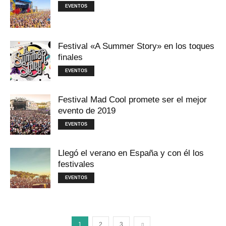
EVENTOS
Festival «A Summer Story» en los toques
finales
EVENTOS
Festival Mad Cool promete ser el mejor
evento de 2019
EVENTOS
Llegó el verano en España y con él los
festivales
EVENTOS
1
2
3