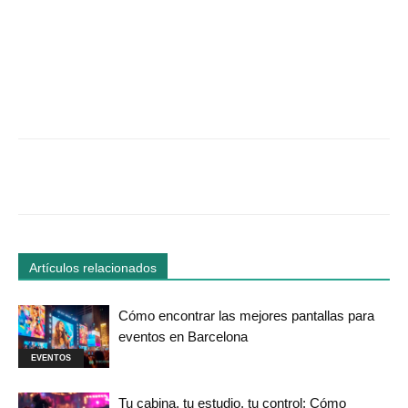
Facebook
Twitter
WhatsApp
Linked
Artículos relacionados
Cómo encontrar las mejores pantallas para
eventos en Barcelona
EVENTOS
Tu cabina, tu estudio, tu control: Cómo