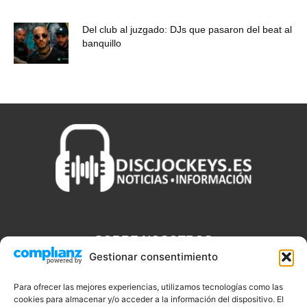
Del club al juzgado: DJs que pasaron del beat al
banquillo
SOBRE NOSOTROS
Gestionar consentimiento
Discjockeys.es es el portal web donde podrás conseguir todo lo
que necesitas saber sobre noticias, novedades, tecnologías y
Para ofrecer las mejores experiencias, utilizamos tecnologías como las
cookies para almacenar y/o acceder a la información del dispositivo. El
aplicaciones que te ayudaran a ser un mejor Djs.