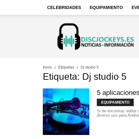
CELEBRIDADES
EQUIPAMIENTO
EV
Discjockeys
–
Noticias
e
información
Inicio
Etiquetas
Dj studio 5
Etiqueta: Dj studio 5
5 aplicacione
EQUIPAMIENTO
Si de encontrar, editar 
diverso uso para Androi