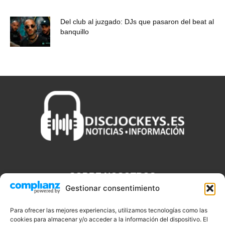
Del club al juzgado: DJs que pasaron del beat al
banquillo
SOBRE NOSOTROS
Gestionar consentimiento
Discjockeys.es es el portal web donde podrás conseguir todo lo
que necesitas saber sobre noticias, novedades, tecnologías y
Para ofrecer las mejores experiencias, utilizamos tecnologías como las
cookies para almacenar y/o acceder a la información del dispositivo. El
aplicaciones que te ayudaran a ser un mejor Djs.