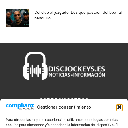
Del club al juzgado: DJs que pasaron del beat al
banquillo
SOBRE NOSOTROS
Gestionar consentimiento
Discjockeys.es es el portal web donde podrás conseguir todo lo
que necesitas saber sobre noticias, novedades, tecnologías y
Para ofrecer las mejores experiencias, utilizamos tecnologías como las
cookies para almacenar y/o acceder a la información del dispositivo. El
aplicaciones que te ayudaran a ser un mejor Djs.