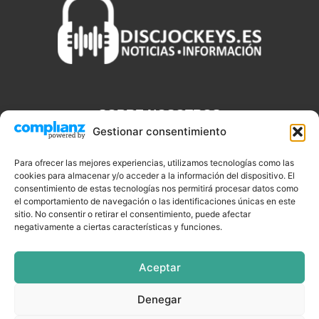
SOBRE NOSOTROS
Gestionar consentimiento
Discjockeys.es es el portal web donde podrás conseguir todo lo
que necesitas saber sobre noticias, novedades, tecnologías y
Para ofrecer las mejores experiencias, utilizamos tecnologías como las
cookies para almacenar y/o acceder a la información del dispositivo. El
aplicaciones que te ayudaran a ser un mejor Djs.
consentimiento de estas tecnologías nos permitirá procesar datos como
el comportamiento de navegación o las identificaciones únicas en este
sitio. No consentir o retirar el consentimiento, puede afectar
negativamente a ciertas características y funciones.
SÍGUENOS
Aceptar
Denegar