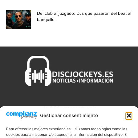
Del club al juzgado: DJs que pasaron del beat al
banquillo
SOBRE NOSOTROS
Gestionar consentimiento
Discjockeys.es es el portal web donde podrás conseguir todo lo
que necesitas saber sobre noticias, novedades, tecnologías y
Para ofrecer las mejores experiencias, utilizamos tecnologías como las
cookies para almacenar y/o acceder a la información del dispositivo. El
aplicaciones que te ayudaran a ser un mejor Djs.