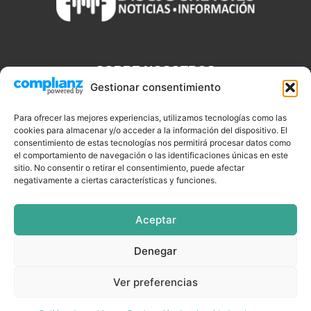
SOBRE NOSOTROS
Gestionar consentimiento
Discjockeys.es es el portal web donde podrás conseguir todo lo
que necesitas saber sobre noticias, novedades, tecnologías y
Para ofrecer las mejores experiencias, utilizamos tecnologías como las
cookies para almacenar y/o acceder a la información del dispositivo. El
aplicaciones que te ayudaran a ser un mejor Djs.
consentimiento de estas tecnologías nos permitirá procesar datos como
el comportamiento de navegación o las identificaciones únicas en este
sitio. No consentir o retirar el consentimiento, puede afectar
negativamente a ciertas características y funciones.
SÍGUENOS
Aceptar
Denegar
CELEBRIDADES
EQUIPAMIENTO
EVENTOS
SOFTWARE
Ver preferencias
TUTORIALES
TOP SEMANALES