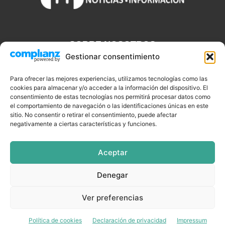
SOBRE NOSOTROS
Gestionar consentimiento
Discjockeys.es es el portal web donde podrás conseguir todo lo
que necesitas saber sobre noticias, novedades, tecnologías y
Para ofrecer las mejores experiencias, utilizamos tecnologías como las
aplicaciones que te ayudaran a ser un mejor Djs.
cookies para almacenar y/o acceder a la información del dispositivo. El
consentimiento de estas tecnologías nos permitirá procesar datos como
el comportamiento de navegación o las identificaciones únicas en este
sitio. No consentir o retirar el consentimiento, puede afectar
negativamente a ciertas características y funciones.
SÍGUENOS
Aceptar
Denegar
CELEBRIDADES
EQUIPAMIENTO
EVENTOS
SOFTWARE
Ver preferencias
TUTORIALES
TOP SEMANALES
Política de cookies
Declaración de privacidad
Impressum
© DISCJOCKEYS.ES - ¡Todo lo un Dj necesitar saber!