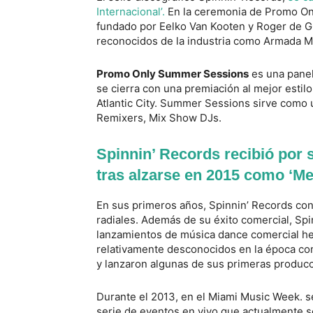
Internacional’.
En la ceremonia de Promo On
fundado por Eelko Van Kooten y Roger de Gr
reconocidos de la industria como Armada M
Promo Only Summer Sessions
es una panel
se cierra con una premiación al mejor estilo
Atlantic City. Summer Sessions sirve como 
Remixers, Mix Show DJs.
Spinnin’ Records recibió por
tras alzarse en 2015 como ‘Mej
En sus primeros años, Spinnin’ Records con
radiales. Además de su éxito comercial, Spi
lanzamientos de música dance comercial hec
relativamente desconocidos en la época c
y lanzaron algunas de sus primeras producc
Durante el 2013, en el Miami Music Week. se
serie de eventos en vivo que actualmente 