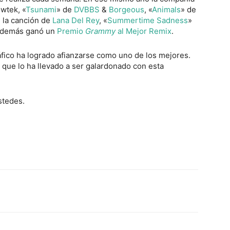
wtek, «
Tsunami
» de
DVBBS
&
Borgeous
, «
Animals
» de
 la canción de
Lana Del Rey
, «
Summertime Sadness
»
 además ganó un
Premio
Grammy
al Mejor Remix
.
ráfico ha logrado afianzarse como uno de los mejores.
 que lo ha llevado a ser galardonado con esta
stedes.
Twitter
WhatsApp
Linkedin