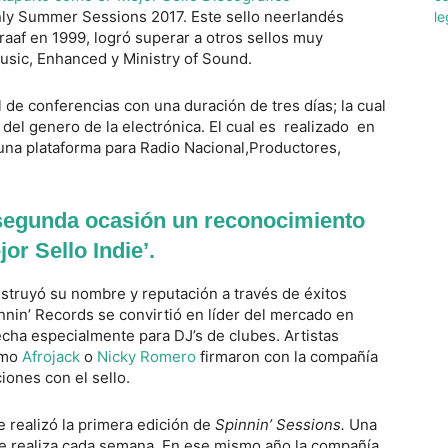
ly Summer Sessions 2017. Este sello neerlandés
aaf en 1999, logró superar a otros sellos muy
usic, Enhanced y Ministry of Sound.
 de conferencias con una duración de tres días; la cual
 del genero de la electrónica. El cual es realizado en
una plataforma para Radio Nacional,Productores,
 segunda ocasión un reconocimiento
or Sello Indie’.
struyó su nombre y reputación a través de éxitos
nnin’ Records se convirtió en líder del mercado en
ha especialmente para DJ’s de clubes. Artistas
omo
Afrojack
o
Nicky Romero
firmaron con la compañía
iones con el sello.
 realizó la primera edición de
Spinnin’ Sessions.
Una
se realiza cada semana. En ese mismo año la compañía