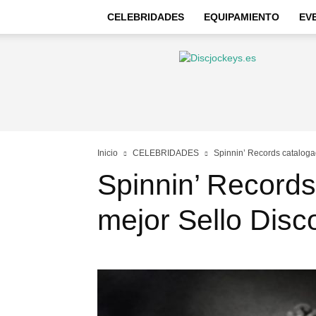
CELEBRIDADES
EQUIPAMIENTO
EV
Discjockeys
–
Noticias
e
información
Inicio
CELEBRIDADES
Spinnin’ Records cataloga
Spinnin’ Records
mejor Sello Disco