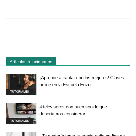
Facebook
Twitter
WhatsApp
Linked
Artículos relacionados
¡Aprende a cantar con los mejores! Clases
online en la Escuela Erizo
TUTORIALES
4 televisores con buen sonido que
deberíamos considerar
TUTORIALES
¿Te gustaría tener tu propia radio on-line de