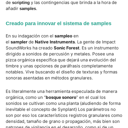
de
y las contingencias que brinda a la hora de
scripting
añadir
.
samples
Creado para innovar el sistema de samples
En su indagación con el
sampleo
en
el
sampler
de
Native
Instruments
. La gente de Impact
SoundWorks ha creado
Sonic Forest
. Es un instrumento
dirigido a sonidos de percusión y metales. Posee una
pizca orgánica específica que dejará una evolución del
timbre y unas opciones de paráfrasis completamente
notables. Vive buscando el diseño de texturas y formas
sonoras asentadas en métodos granulares.
Es literalmente una herramienta especulada de manera
orgánica, como un “
bosque sonoro
” en el cual los
sonidos se cultivan como una planta (aludiendo de forma
inevitable el concepto de Synplant) Los parámetros no
son por eso los característicos registros granulares como
densidad, tamaño de grano o propagación, más bien son
patrones de vigilancia en el desarrollo, como si de un