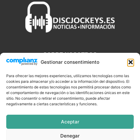
SOBRE NOSOTROS
Gestionar consentimiento
Discjockeys.es es el portal web donde podrás conseguir todo lo
que necesitas saber sobre noticias, novedades, tecnologías y
Para ofrecer las mejores experiencias, utilizamos tecnologías como las
aplicaciones que te ayudaran a ser un mejor Djs.
cookies para almacenar y/o acceder a la información del dispositivo. El
consentimiento de estas tecnologías nos permitirá procesar datos como
el comportamiento de navegación o las identificaciones únicas en este
sitio. No consentir o retirar el consentimiento, puede afectar
negativamente a ciertas características y funciones.
SÍGUENOS
Aceptar
Denegar