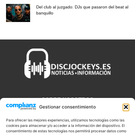
Del club al juzgado: DJs que pasaron del beat al
banquillo
SOBRE NOSOTROS
Gestionar consentimiento
Discjockeys.es es el portal web donde podrás conseguir todo lo
que necesitas saber sobre noticias, novedades, tecnologías y
Para ofrecer las mejores experiencias, utilizamos tecnologías como las
aplicaciones que te ayudaran a ser un mejor Djs.
cookies para almacenar y/o acceder a la información del dispositivo. El
consentimiento de estas tecnologías nos permitirá procesar datos como