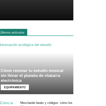
Últimos artículos
Cómo renovar tu estudio musical
sin llenar el planeta de chatarra
electrónica
EQUIPAMIENTO
Mezclando beats y códigos: cómo los