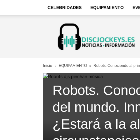
CELEBRIDADES
EQUIPAMIENTO
EV
Discjockeys
–
Noticias
e
información
Inicio
EQUIPAMIENTO
Robots. Conociendo al prim
Robots. Conoc
del mundo. Inn
¿Estará a la al