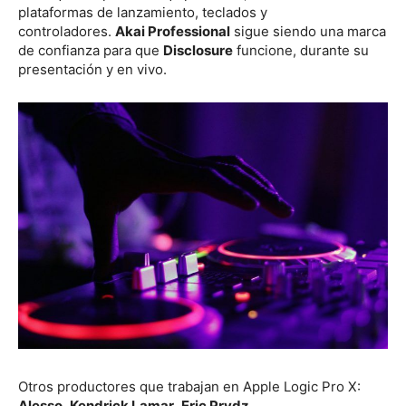
plataformas de lanzamiento, teclados y
controladores.
Akai Professional
sigue siendo una marca
de confianza para que
Disclosure
funcione, durante su
presentación y en vivo.
Otros productores que trabajan en Apple Logic Pro X:
Alesso
,
Kendrick Lamar
,
Eric Prydz
.
Qué tipo de sistema