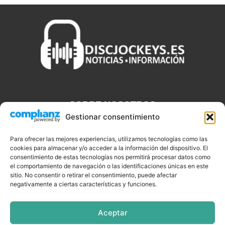
SOBRE NOSOTROS
Gestionar consentimiento
Discjockeys.es es el portal web donde podrás conseguir todo lo
que necesitas saber sobre noticias, novedades, tecnologías y
Para ofrecer las mejores experiencias, utilizamos tecnologías como las
aplicaciones que te ayudaran a ser un mejor Djs.
cookies para almacenar y/o acceder a la información del dispositivo. El
consentimiento de estas tecnologías nos permitirá procesar datos como
el comportamiento de navegación o las identificaciones únicas en este
sitio. No consentir o retirar el consentimiento, puede afectar
negativamente a ciertas características y funciones.
SÍGUENOS
Aceptar