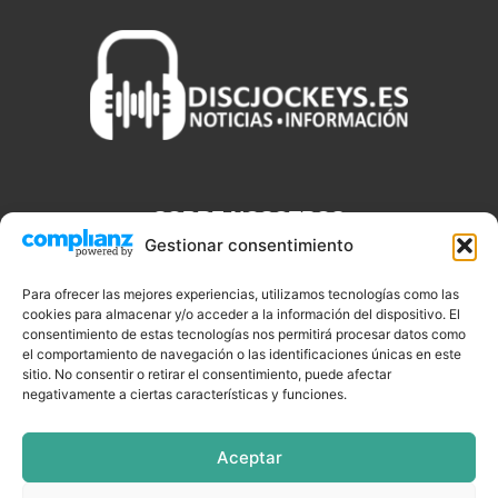
SOBRE NOSOTROS
Gestionar consentimiento
Discjockeys.es es el portal web donde podrás conseguir todo lo
que necesitas saber sobre noticias, novedades, tecnologías y
Para ofrecer las mejores experiencias, utilizamos tecnologías como las
aplicaciones que te ayudaran a ser un mejor Djs.
cookies para almacenar y/o acceder a la información del dispositivo. El
consentimiento de estas tecnologías nos permitirá procesar datos como
el comportamiento de navegación o las identificaciones únicas en este
sitio. No consentir o retirar el consentimiento, puede afectar
negativamente a ciertas características y funciones.
SÍGUENOS
Aceptar