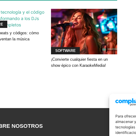
RE
eats y códigos: cómo
nventan la música
SOFTWARE
¡Convierte cualquier fiesta en un
show épico con KaraokeMedia!
Para ofrecer
almacenar y/
BRE NOSOTROS
S
tecnologías
identificaci