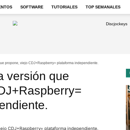
ENTOS
SOFTWARE
TUTORIALES
TOP SEMANALES
que propone, viejo CDJ+Raspberry= plataforma independiente.
a versión que
CDJ+Raspberry=
endiente.