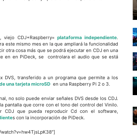
, viejo CDJ+Raspberry=
plataforma independiente
.
ara este mismo mes en la que ampliará la funcionalidad
cir otra cosa más que se podrá ejecutar en CDJ en una
e en en PiDeck, se controlara el audio que se está
x DVS, transferido a un programa que permite a los
de una tarjeta microSD
en una Raspberry Pi 2 o 3.
inal, no solo puede enviar señales DVS desde los CDJ.
 pantalla que corre con el tono del control del Vinilo.
or CDJ que pueda reproducir Cd con el software,
diente
s con la incorporación de PiDeck.
m/watch?v=hw4TjsLpK38″]