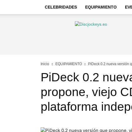
CELEBRIDADES
EQUIPAMIENTO
EV
Discjockeys
–
Noticias
e
información
Inicio
EQUIPAMIENTO
PiDeck 0.2 nueva versión 
PiDeck 0.2 nuev
propone, viejo 
plataforma indep