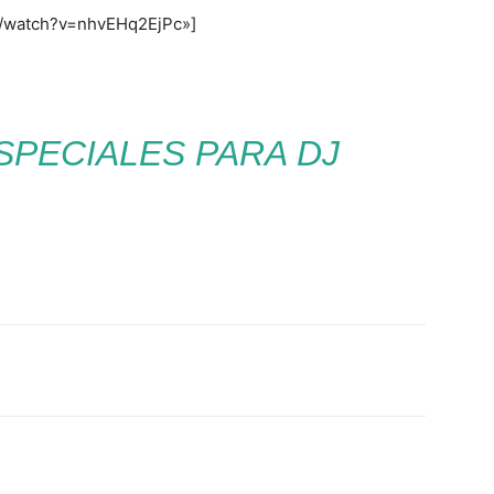
m/watch?v=nhvEHq2EjPc»]
SPECIALES PARA DJ
Twitter
WhatsApp
Linkedin